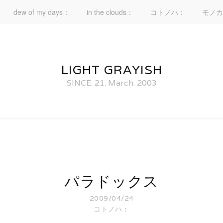
dew of my days：
in the clouds：
コトノハ：
モノカ
LIGHT GRAYISH
SINCE: 21. March. 2003
パラドックス
2009/04/24
コトノハ：