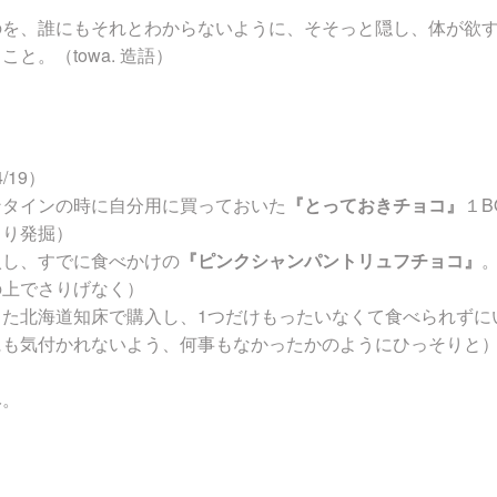
のを、誰にもそれとわからないように、そそっと隠し、体が欲
と。（towa. 造語）
/19）
ンタインの時に自分用に買っておいた
『とっておきチョコ』
１B
より発掘）
入し、すでに食べかけの
『ピンクシャンパントリュフチョコ』
の上でさりげなく）
した北海道知床で購入し、1つだけもったいなくて食べられずに
にも気付かれないよう、何事もなかったかのようにひっそりと
み。