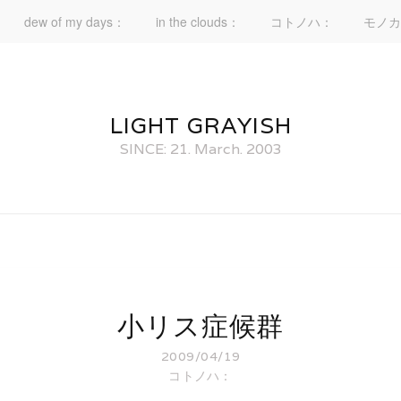
dew of my days：
in the clouds：
コトノハ：
モノカ
LIGHT GRAYISH
SINCE: 21. March. 2003
小リス症候群
2009/04/19
コトノハ：