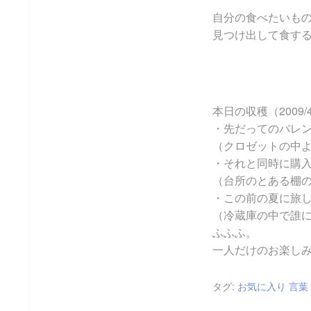
自分の食べたいも
見つけ出して食するこ
本日の収穫（2009/4
・先だってのバレ
（クロゼットの中
・それと同時に購
（台所のとある棚
・この前の夏に旅
（冷蔵庫の中で誰
ふふふ。
一人だけのお楽し
タグ:
お気に入り
言葉