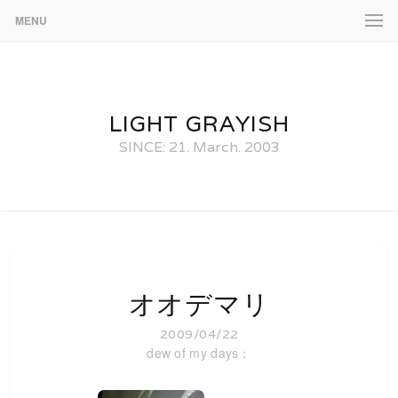
MENU
LIGHT GRAYISH
SINCE: 21. March. 2003
オオデマリ
2009/04/22
dew of my days：