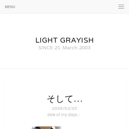
MENU
LIGHT GRAYISH
SINCE: 21. March. 2003
そして…
2009/02/03
dew of my days：