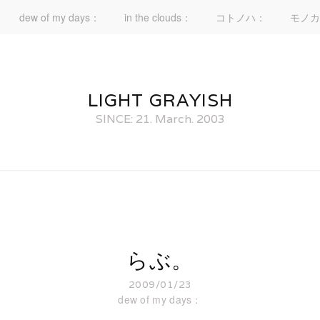
dew of my days：
in the clouds：
コトノハ：
モノカ
LIGHT GRAYISH
SINCE: 21. March. 2003
らぶ。
2009/01/23
dew of my days：