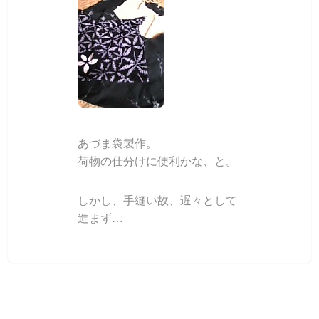
あづま袋製作。
荷物の仕分けに便利かな、と。
しかし、手縫い故、遅々として
進まず…