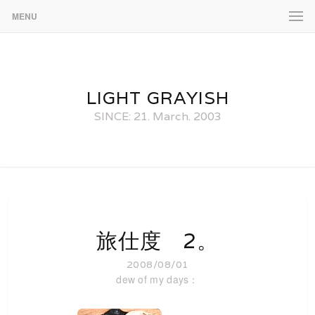
MENU
LIGHT GRAYISH
SINCE: 21. March. 2003
旅仕度 2。
2008/08/01
dew of my days：