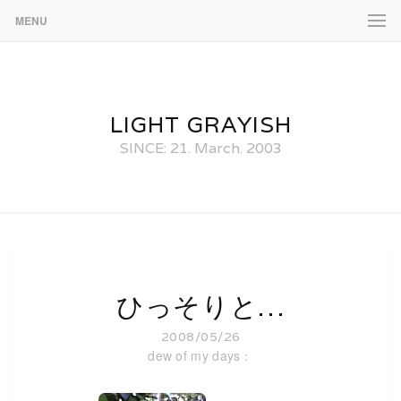
MENU
LIGHT GRAYISH
SINCE: 21. March. 2003
ひっそりと…
2008/05/26
dew of my days：