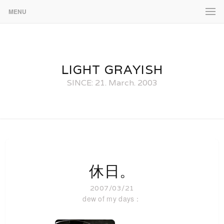
MENU
LIGHT GRAYISH
SINCE: 21. March. 2003
休日。
2007/03/21
dew of my days：