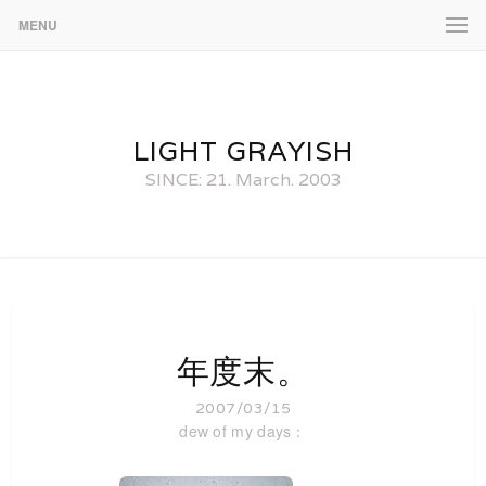
MENU
LIGHT GRAYISH
SINCE: 21. March. 2003
年度末。
2007/03/15
dew of my days：