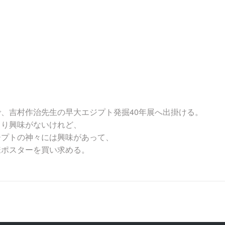
、吉村作治先生の早大エジプト発掘40年展へ出掛ける。
まり興味がないけれど、
ジプトの神々には興味があって、
様ポスターを買い求める。