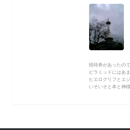
招待券があったので
ピラミッドにはあ
ヒエログリフとエ
いそいそと本と神