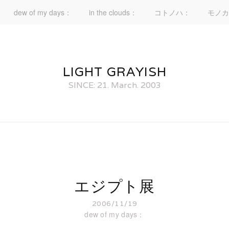
dew of my days：
in the clouds：
コトノハ：
モノカ
LIGHT GRAYISH
SINCE: 21. March. 2003
エジプト展
2006/11/19
dew of my days：