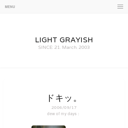
MENU
LIGHT GRAYISH
SINCE: 21. March. 2003
ドキッ。
2006/09/17
dew of my days：