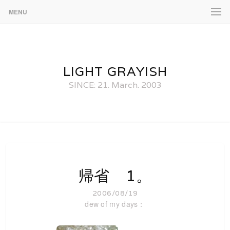
MENU
LIGHT GRAYISH
SINCE: 21. March. 2003
帰省 1。
2006/08/19
dew of my days：