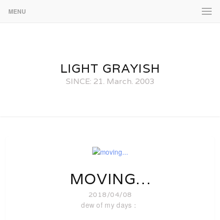
MENU
LIGHT GRAYISH
SINCE: 21. March. 2003
MOVING…
2018/04/08
dew of my days：