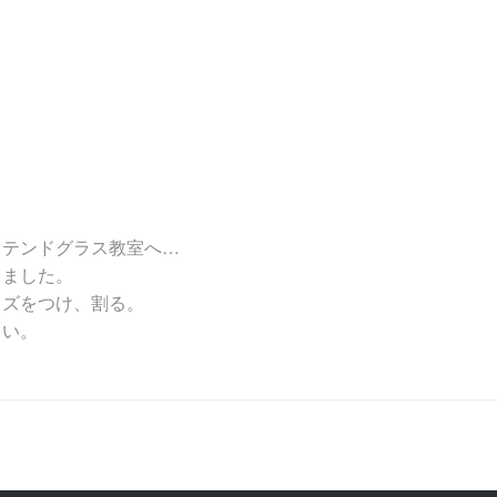
ステンドグラス教室へ…
りました。
キズをつけ、割る。
しい。