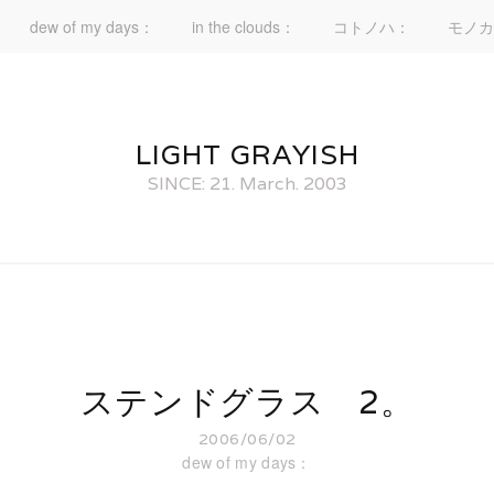
dew of my days：
in the clouds：
コトノハ：
モノカ
LIGHT GRAYISH
SINCE: 21. March. 2003
ステンドグラス 2。
2006/06/02
dew of my days：