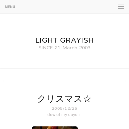
MENU
LIGHT GRAYISH
SINCE: 21. March. 2003
クリスマス☆
2005/12/25
dew of my days：