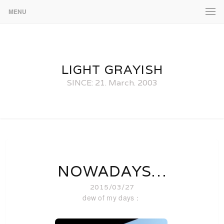
MENU
LIGHT GRAYISH
SINCE: 21. March. 2003
NOWADAYS…
2015/03/27
dew of my days：